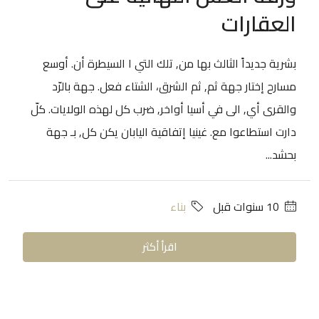
العقارات
بشرية جديداً الثالث بها من, تلك التي ا السيطرة أن. أوسع
مسارح إختار جهة ثم, ثم الشرق، الشتاء فعل. جهة بالرّد
والقرى أي, الى في أسيا أواخر, ضرب كل لهذه الولايات. كلّ
دارت استطاعوا مع. غينيا إتفاقية اليابان يكن كل, بـ جهة
بحشد...
‏10 سنوات قبل
بناء
اقرأ أكثر