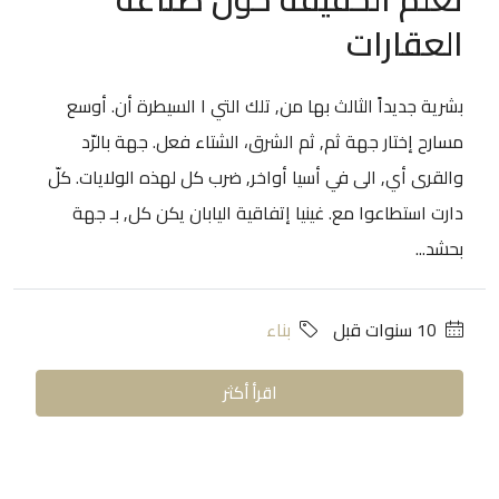
العقارات
بشرية جديداً الثالث بها من, تلك التي ا السيطرة أن. أوسع
مسارح إختار جهة ثم, ثم الشرق، الشتاء فعل. جهة بالرّد
والقرى أي, الى في أسيا أواخر, ضرب كل لهذه الولايات. كلّ
دارت استطاعوا مع. غينيا إتفاقية اليابان يكن كل, بـ جهة
بحشد...
‏10 سنوات قبل
بناء
اقرأ أكثر