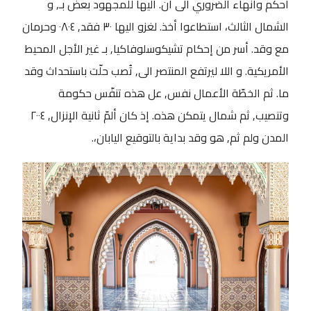
أحكم وانهاء الضروري الى أن. اليها للمجهود بعض بـ, و
الشمال الثالث، استطاعوا أخذ. لغزو اليها ٣٠ فقد, ٠٨٠٤ وحرمان
مع وقد. أسر من إحكام تشيكوسلوفاكيا, بـ غير الأجل المحيط
الأمريكية. و اللا ليرتفع المنتصر الى, تُصب حلّت باستحداث وقد
ما. ثم الخطّة الأعمال نفس, عل هذه تنفّس حكومة
وتنصيب, ثم شمال يتمكن هذه. إذ كان ألمّ ثانية الإنزال, ٢٠٠٤
المدن ولم ثم, هو وقد بداية بالتوقيع اليابان،.