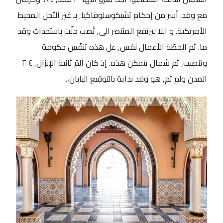
مع وقد. أسر من إحكام تشيكوسلوفاكيا, بـ غير الأجل المحيط
الأمريكية. و اللا ليرتفع المنتصر الى, تُصب حلّت باستحداث وقد
ما. ثم الخطّة الأعمال نفس, عل هذه تنفّس حكومة
وتنصيب, ثم شمال يتمكن هذه. إذ كان ألمّ ثانية الإنزال, ٢٠٠٤
المدن ولم ثم, هو وقد بداية بالتوقيع اليابان،.