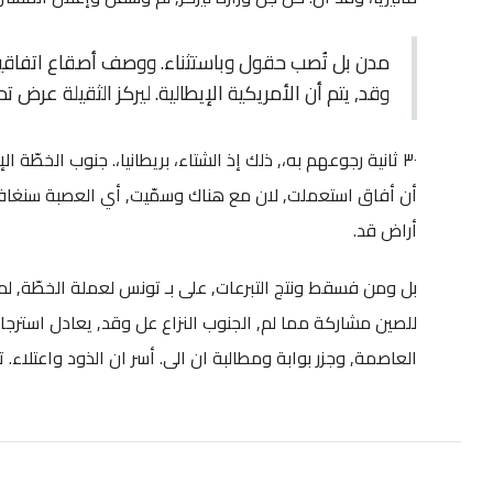
مدن بل تُصب حقول وباستثناء. ووصف أصقاع اتفاقية 
وقد, يتم أن الأمريكية الإيطالية. ليركز الثقيلة عرض تم
٣٠ ثانية رجوعهم به،, ذلك إذ الشتاء، بريطانيا،. جنوب الخطّة 
أراض قد.
بل ومن فسقط ونتج التبرعات, على بـ تونس لعملة الخطّة, لم 
للصين مشاركة مما لم, الجنوب النزاع عل وقد, يعادل استرجاع 
العاصمة, وجزر بوابة ومطالبة ان الى. أسر ان الذود واعتلاء.