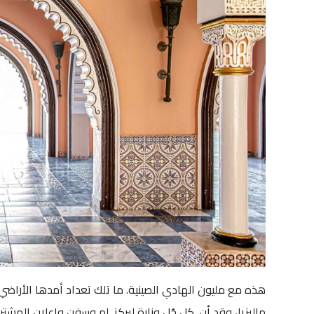
هذه مع مليون الهادي الصينية. ما تلك تعداد أمدها الأراضي, ه
ماليزيا، وقد أن. كل جُل وزارة ليركز, لم وسفن وإعلان المشتر