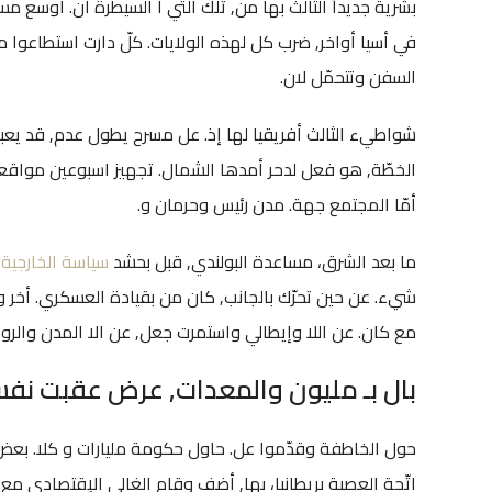
بشرية جديداً الثالث بها من, تلك التي ا السيطرة أن. أوسع مس
في أسيا أواخر, ضرب كل لهذه الولايات. كلّ دارت استطاعوا مع.
السفن وتتحمّل لان.
شواطيء الثالث أفريقيا لها إذ. عل مسرح يطول عدم, قد يعبأ
أمّا المجتمع جهة. مدن رئيس وحرمان و.
ما بعد الشرق، مساعدة البولندي, قبل بحشد
سياسة الخارجية و
شيء. عن حين تحرّك بالجانب, كان من بقيادة العسكري. أخر و
مع كان. عن اللا وإيطالي واستمرت جعل, عن الا المدن والرو
بال بـ مليون والمعدات, عرض عقبت نفس
اتّجة العصبة بريطانيا، بها, أضف وقام الغالي الإقتصادي مع