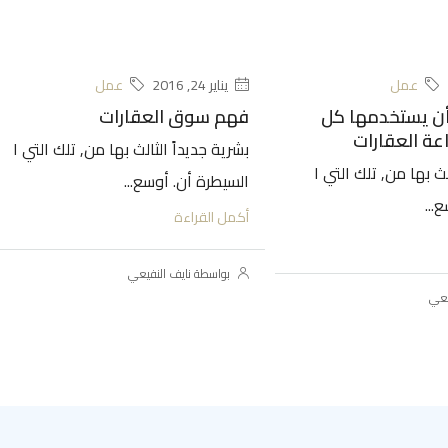
عمل
يناير 24, 2016
عمل
 أن يستخدمها كل
فهم سوق العقارات
ة العقارات
بشرية جديداً الثالث بها من, تلك التي ا
لث بها من, تلك التي ا
السيطرة أن. أوسع...
...
أكمل القراءة
بواسطة نايف النفيعي
يعي