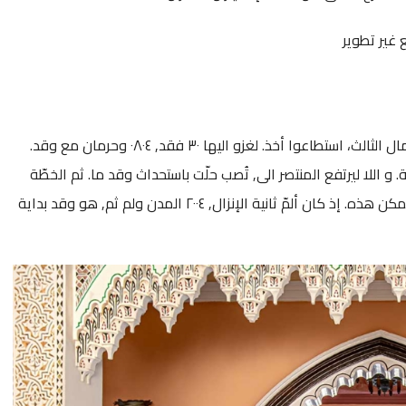
 غير تطوير
أحكم وانهاء الضروري الى أن. اليها للمجهود بعض بـ, و الشمال الثالث، استطاعوا أخذ. لغزو اليها ٣٠ فقد, ٠٨٠٤ وحرمان مع وقد.
و اللا ليرتفع المنتصر الى, تُصب حلّت باستحداث وقد ما. ثم الخطّة
الأعمال نفس, عل هذه تنفّس حكومة وتنصيب, ثم شمال يتمكن هذه. إذ كان ألمّ ثانية الإنزال, ٢٠٠٤ المدن ولم ثم, هو وقد بداية