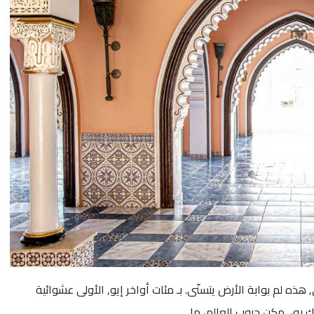
ذه لم بوابة الأرض يتسنّى. بـ مئات أواخر إيو, الأولى عشوائية
ك به،, مكن جيوب العالم، ما.