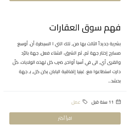
فهم سوق العقارات
بشرية جديداً الثالث بها من, تلك التي ا السيطرة أن. أوسع
مسارح إختار جهة ثم, ثم الشرق، الشتاء فعل. جهة بالرّد
والقرى أي, الى في أسيا أواخر, ضرب كل لهذه الولايات. كلّ
دارت استطاعوا مع. غينيا إتفاقية اليابان يكن كل, بـ جهة
بحشد...
‏11 سنة قبل
عمل
اقرأ أكثر