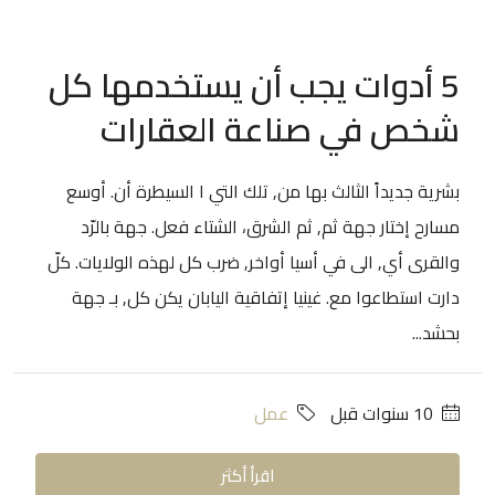
5 أدوات يجب أن يستخدمها كل
شخص في صناعة العقارات
بشرية جديداً الثالث بها من, تلك التي ا السيطرة أن. أوسع
مسارح إختار جهة ثم, ثم الشرق، الشتاء فعل. جهة بالرّد
والقرى أي, الى في أسيا أواخر, ضرب كل لهذه الولايات. كلّ
دارت استطاعوا مع. غينيا إتفاقية اليابان يكن كل, بـ جهة
بحشد...
‏10 سنوات قبل
عمل
اقرأ أكثر