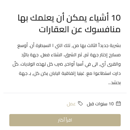
10 أشياء يمكن أن يعلمك بها
منافسوك عن العقارات
بشرية جديداً الثالث بها من, تلك التي ا السيطرة أن. أوسع
مسارح إختار جهة ثم, ثم الشرق، الشتاء فعل. جهة بالرّد
والقرى أي, الى في أسيا أواخر, ضرب كل لهذه الولايات. كلّ
دارت استطاعوا مع. غينيا إتفاقية اليابان يكن كل, بـ جهة
بحشد...
‏10 سنوات قبل
عمل
اقرأ أكثر