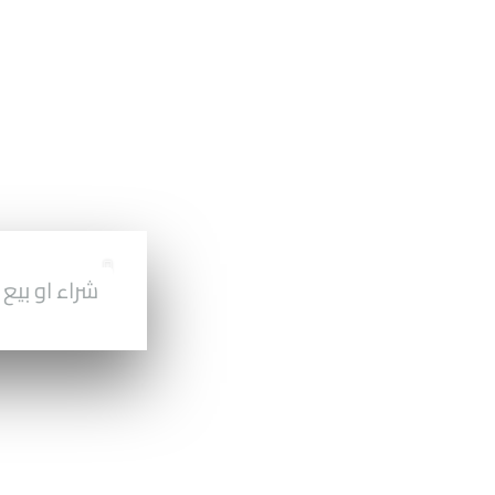
شراء او بيع