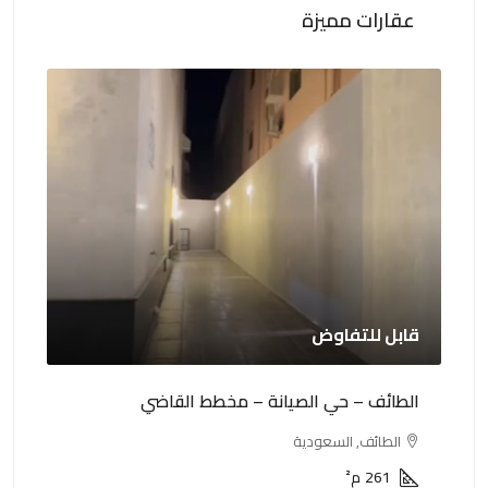
عقارات مميزة
قابل للتفاوض
0,000
الطائف – حي الصيانة – مخطط القاضي
الطا
الطائف, السعودية
ا
261
م²