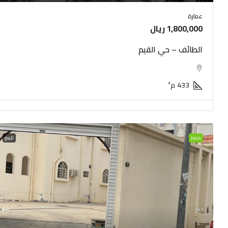
عمارة
1,800,000 ريال
الطائف – حي القيم
433
م²
مميز
للبيع