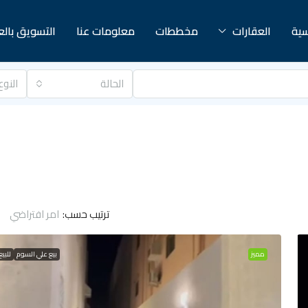
سية
العقارات
مخططات
معلومات عنا
التسويق بال
الحالة
النوع
ترتيب حسب:
امر افتراضي
مميز
بيع علي السوم
للبيع