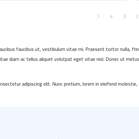
4
3
2
cibus faucibus ut, vestibulum vitae mi. Praesent tortor nulla, fring
e diam ac tellus aliquet volutpat eget vitae nisl. Donec ut metus in
sectetur adipiscing elit. Nunc pretium, lorem in eleifend molestie,