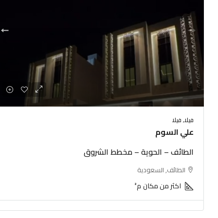
1,800,000 ريال
الطائف – حي القيم
فيلا, فيلا
علي السوم
433
م²
عمارة
الطائف – الحوية – مخطط الشروق
الطائف, السعودية
اكثر من مكان
م²