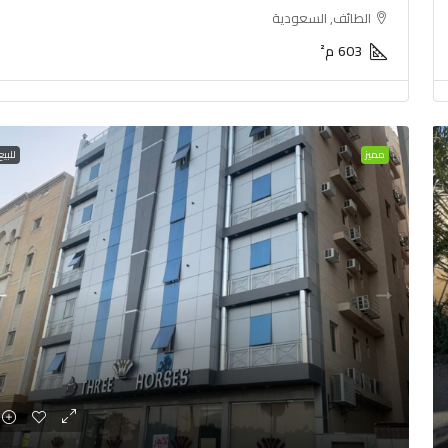
الطائف, السعودية
603
م²
مميز
للبيع