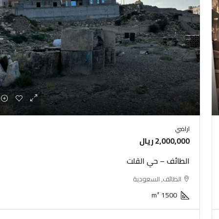
اراضي
2,000,000 ريال
الطائف – حي القلت
الطائف, السعودية
m²
1500