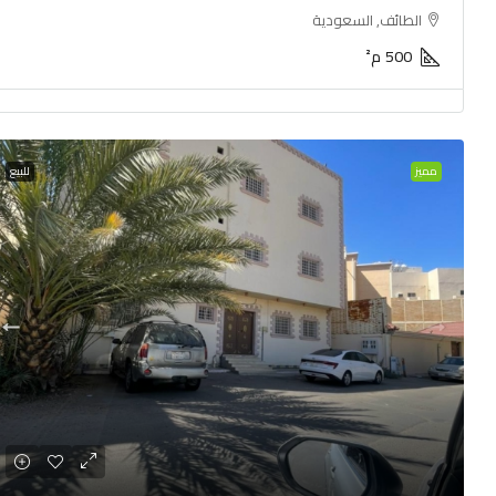
الطائف, السعودية
500
م²
مميز
للبيع