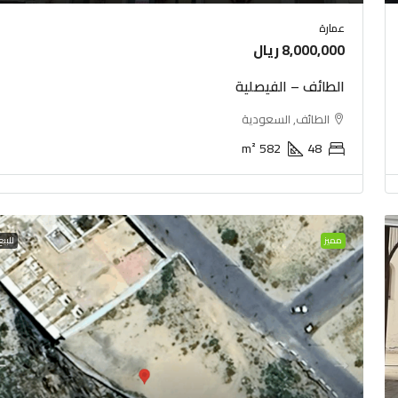
عمارة
8,000,000 ريال
الطائف – الفيصلية
الطائف, السعودية
m²
582
48
مميز
للبيع