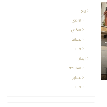
بيع
اراضي
سكني
عمارة
فيلا
ايجار
استراحة
عماير
فيلا