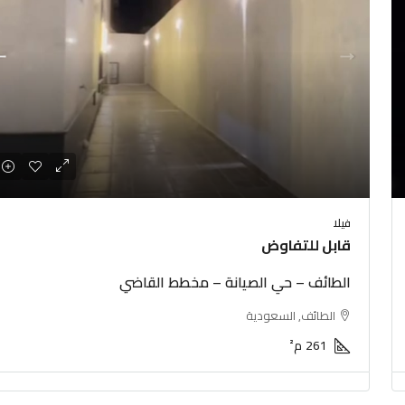
علي السوم
الطائف – الحوية – مخطط الشروق
فيلا
الطائف, السعودية
قابل للتفاوض
اكثر من مكان
م²
فيلا, فيلا
الطائف – حي الصيانة – مخطط القاضي
الطائف, السعودية
261
م²