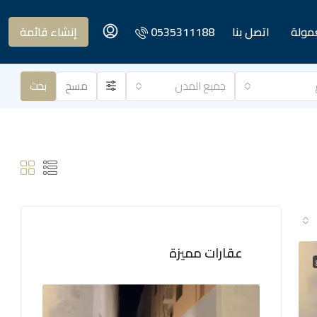
عمولة
اتصل بنا
0535311188
إنشاء قائمة
جميع المدن
مسح
بحث
عقارات مميزة