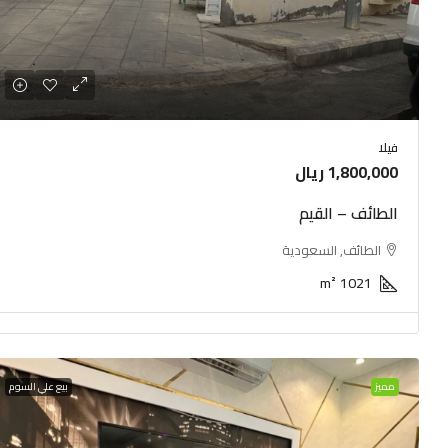
فيلا
1,800,000 ريال
الطائف – القيم
الطائف, السعودية
m²
1021
مميز
بيع علي السوم