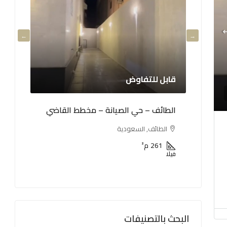
قابل للتفاوض
5,500,000 ريال
الطائف – حي الصيانة – مخطط القاضي
الطائف – طريق المط
الطائف, السعودية
الطائف, السعودية
261
م²
500
م²
فيلا
عمارة
البحث بالتصنيفات