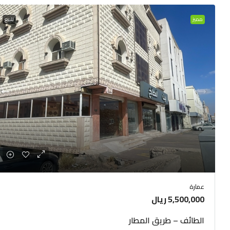
مميز
للبيع
عمارة
5,500,000 ريال
الطائف – طريق المطار