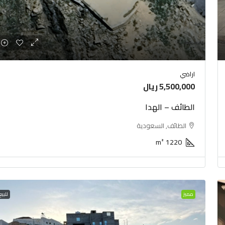
اراضي
5,500,000 ريال
الطائف – الهدا
الطائف, السعودية
m²
1220
مميز
للبيع