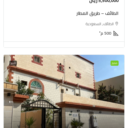
5,500,000 ريال
الطائف – طريق المطار
الطائف, السعودية
500
م²
مميز
للبيع