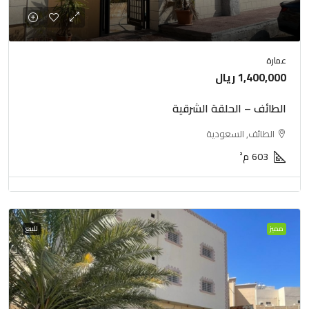
عمارة
1,400,000 ريال
الطائف – الحلقة الشرقية
الطائف, السعودية
603
م²
مميز
للبيع