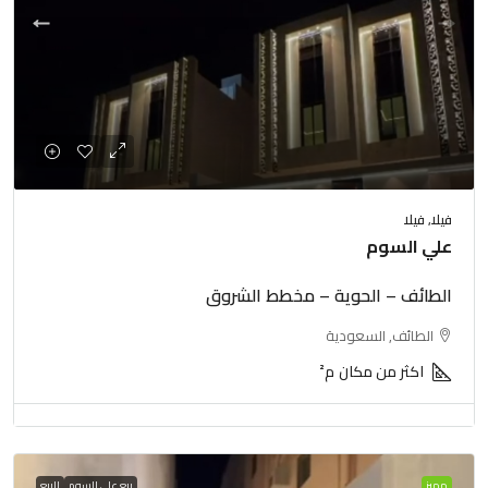
فيلا, فيلا
علي السوم
الطائف – الحوية – مخطط الشروق
الطائف, السعودية
اكثر من مكان
م²
مميز
بيع علي السوم
للبيع