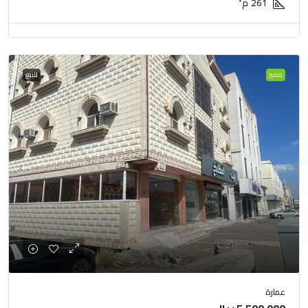
261
م²
مميز
للبيع
عمارة