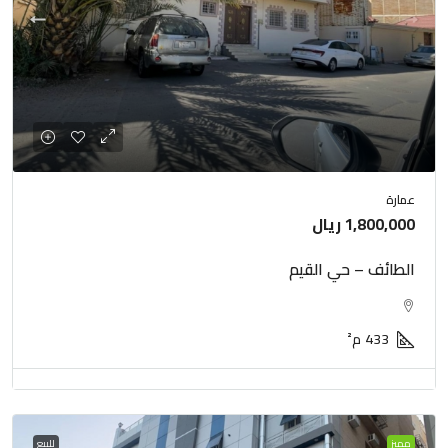
عمارة
1,800,000 ريال
الطائف – حي القيم
433
م²
مميز
للبيع