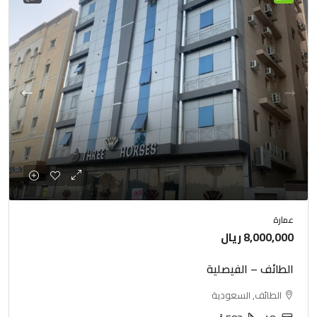
عمارة
8,000,000 ريال
الطائف – الفيصلية
الطائف, السعودية