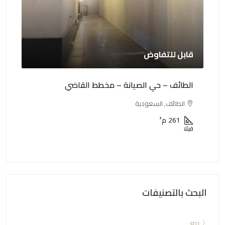
5,500,000 ريال
 القاضي
الطائف – طريق المطار
الطائف, السعودية
500
م²
عمارة
البحث بالتصنيفات
بيع