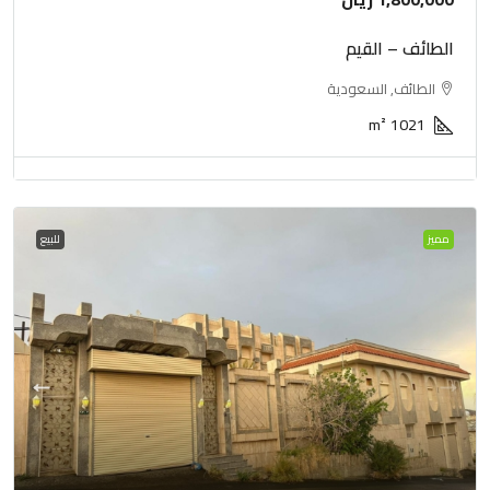
الطائف – القيم
الطائف, السعودية
m²
1021
مميز
للبيع