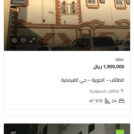
عمارة
1,900,000 ريال
الطائف – الحوية – حي الفيصلية
الطائف, السعودية
m²
975
24
مميز
للبيع