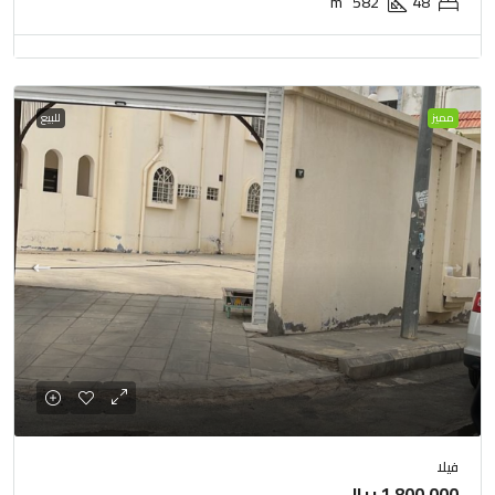
m²
582
48
مميز
للبيع
فيلا
1,800,000 ريال