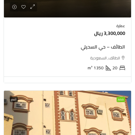
عمارة
3,300,000 ريال
الطائف – حي السحيلي
الطائف, السعودية
m²
1350
20
مميز
للبيع