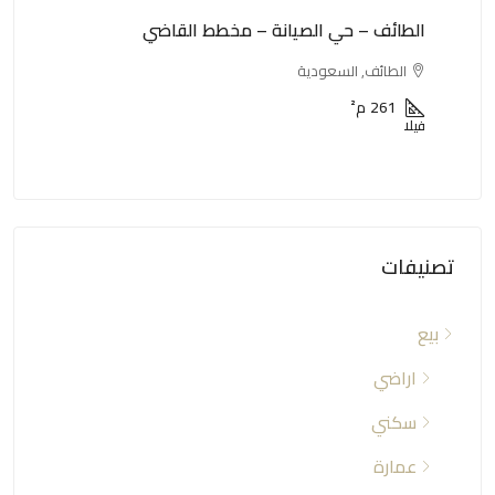
الطائف – حي الصيانة – مخطط القاضي
الطا
الطائف, السعودية
ا
261
م²
فيلا
عمار
تصنيفات
بيع
اراضي
سكني
عمارة