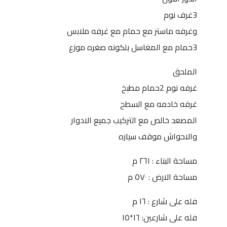
3غرف نوم
وغرفه ماستر مع حمام مع غرفه ملابس
3حمام مع المغاسل بلكونه صغره موزع
الملحق
غرفه نوم 2حمام مطبخ
غرفه خادمه مع السطح
المصعد خالص مع التركيب جميع الادوار
والاحواش موقف سياره
مساحة البناء : ٢٦١ م
مساحة الارض : ٥٧٠ م
فله على شارع : ١٦ م
فله على شارعين: ١٦*١٥