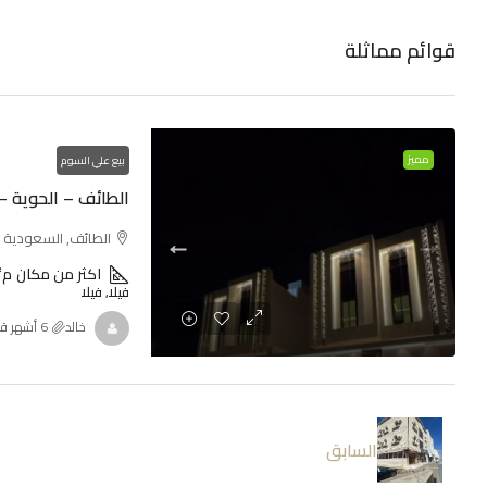
قوائم مماثلة
مميز
بيع علي السوم
الطائف – الحوية 
الطائف, السعودية
اكثر من مكان
م²
فيلا, فيلا
خالد
السابق