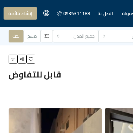
عمولة
اتصل بنا
0535311188
إنشاء قائمة
جميع المدن
مسح
بحث
قابل للتفاوض