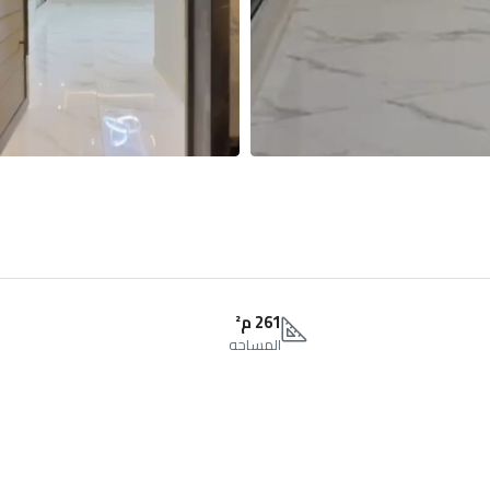
261 م²
المساحه