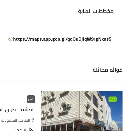
مخططات الطابق
https://maps.app.goo.gl/qqQuDjJqW9rgNkas5
قوائم مماثلة
مميز
للبيع
الطائف – طريق الم
الطائف, السعودية
500
م²