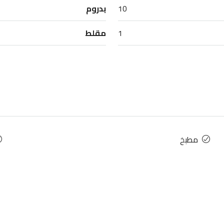
10
بدروم
1
مقلط
مطبخ