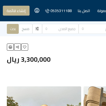
عمولة
اتصل بنا
0535311188
إنشاء قائمة
جميع المدن
مسح
بحث
3,300,000 ريال