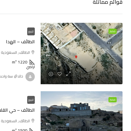
قوائم مماثلة
مميز
للبيع
الطائف – الهدا
الطائف, السعودية
m²
1220
اراضي
خالد
‏سنة واحد
مميز
للبيع
الطائف – حي القل
الطائف, السعودية
m²
1500