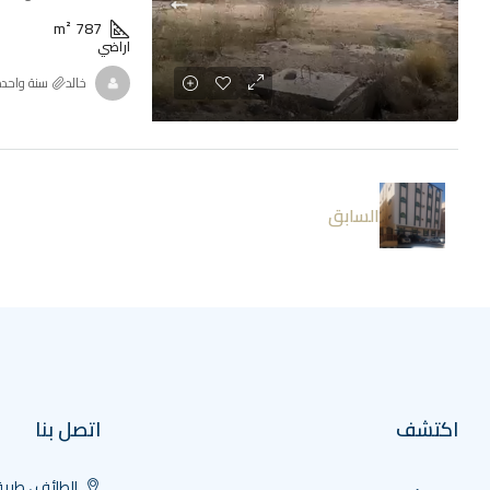
m²
787
اراضي
خالد
‏سنة واحد
السابق
اكتشف
اتصل بنا
الطائف ، طريق