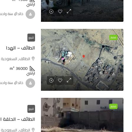
اراضي
خالد
‏سنة واحد
مميز
للبيع
الطائف – الهدا
الطائف, السعودية
m²
36000
اراضي
خالد
‏سنة واحد
مميز
للبيع
الطائف – الحلقة ا
الطائف, السعودية