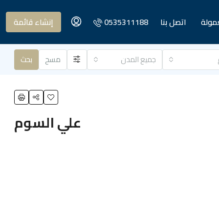
عمولة
اتصل بنا
0535311188
إنشاء قائمة
جميع المدن
مسح
بحث
علي السوم