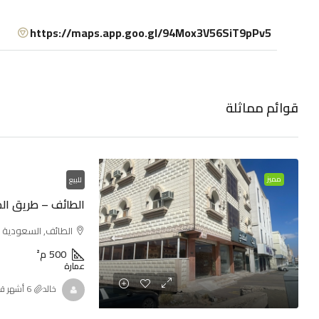
https://maps.app.goo.gl/94Mox3V56SiT9pPv5
قوائم مماثلة
مميز
للبيع
الطائف – طريق الم
الطائف, السعودية
500
م²
عمارة
خالد