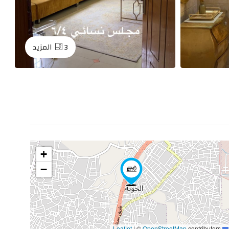
3 المزيد
+
−
|
©
OpenStreetMap
contributors
Leaflet