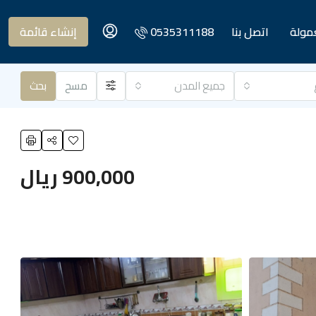
عمولة
اتصل بنا
0535311188
إنشاء قائمة
جميع المدن
مسح
بحث
900,000 ريال