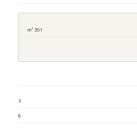
351 m²
3
6