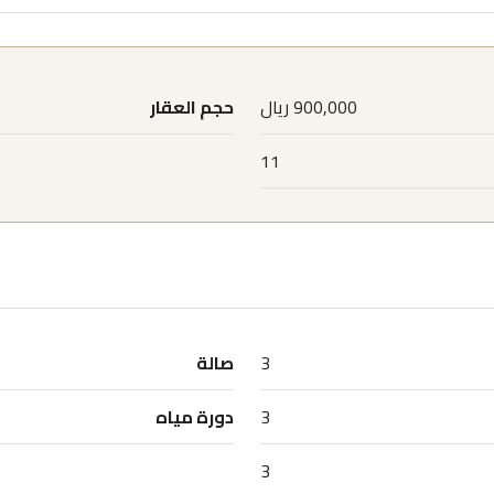
900,000 ريال
حجم العقار
11
3
صالة
3
دورة مياه
3