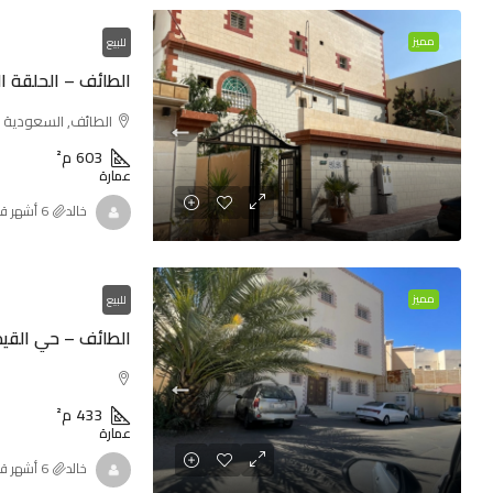
مميز
للبيع
الطائف – الحلقة ا
الطائف, السعودية
603
م²
عمارة
خالد
مميز
للبيع
الطائف – حي القيم
433
م²
عمارة
خالد