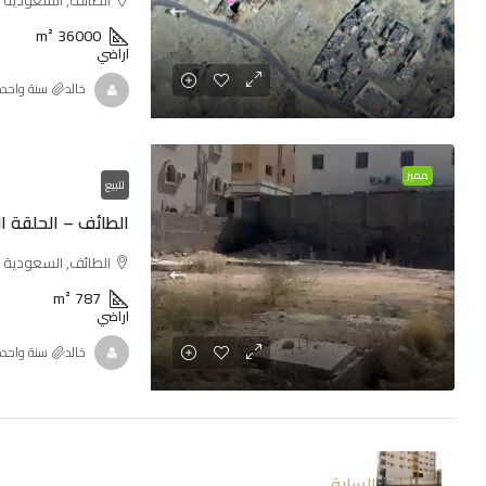
m²
36000
اراضي
خالد
‏سنة واحد
مميز
للبيع
الطائف – الحلقة ا
الطائف, السعودية
m²
787
اراضي
خالد
‏سنة واحد
السابق