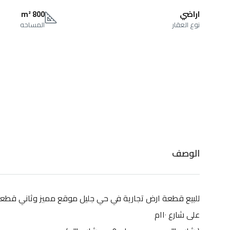
اراضي
800 m²
نوع العقار
المساحه
الوصف
للبيع قطعة ارض تجارية في حي جليل موقع مميز وثاني قطعة من 
على شارع ١١٠م