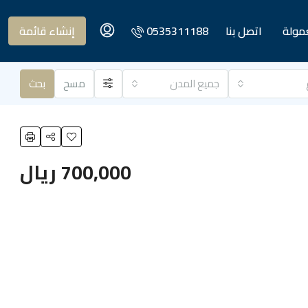
عمولة
اتصل بنا
0535311188
إنشاء قائمة
جميع المدن
مسح
بحث
700,000 ريال