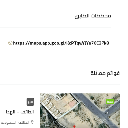
مخططات الطابق
https://maps.app.goo.gl/KcPTqwYJYe76C37k8
قوائم مماثلة
مميز
للبيع
الطائف – الهدا
الطائف, السعودية