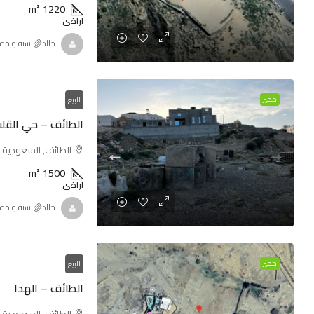
m²
1220
اراضي
خالد
‏سنة واحد
مميز
للبيع
الطائف – حي القل
الطائف, السعودية
m²
1500
اراضي
خالد
‏سنة واحد
مميز
للبيع
الطائف – الهدا
الطائف, السعودية