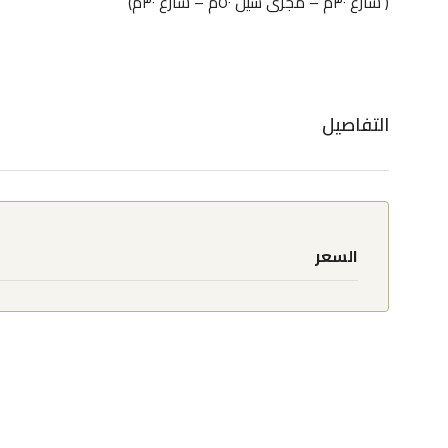
( شارع ٣٠م – مجرى سيل ٥٠م – شارع ٣٠م)
التفاصيل
السعر