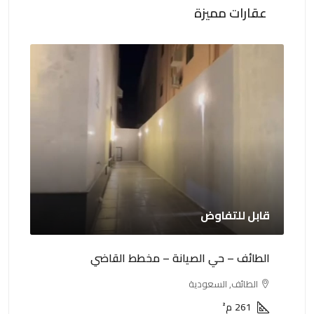
عقارات مميزة
قابل للتفاوض
0,000
الطائف – حي الصيانة – مخطط القاضي
الطا
الطائف, السعودية
ا
261
م²