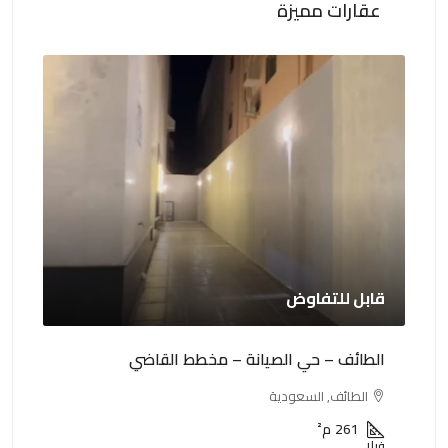
عقارات مميزة
قابل للتفاوض
0,000
الطائف – حي الصيانة – مخطط القاضي
الطا
الطائف, السعودية
ا
261
م²
فيلا
عمار