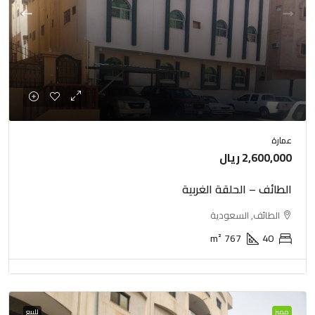
عمارة
2,600,000 ريال
الطائف – الحلقة الغربية
الطائف, السعودية
m²
767
40
مميز
للبيع