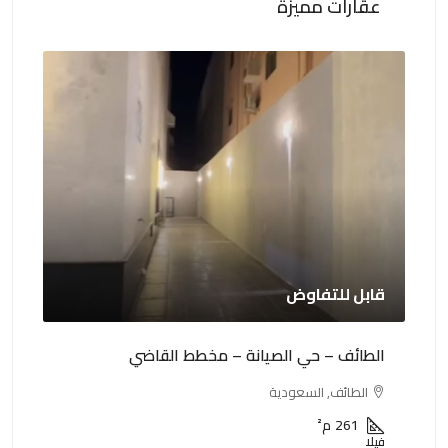
عقارات مميزة
قابل للتفاوض
0,000
الطائف – حي الصيانة – مخطط القاضي
الطا
الطائف, السعودية
ا
261
م²
فيلا
عمار