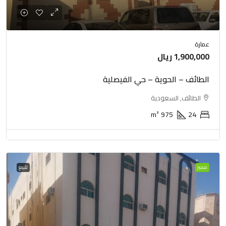
عمارة
1,900,000 ريال
الطائف – الحوية – حي الفيصلية
الطائف, السعودية
m²
975
24
مميز
للبيع