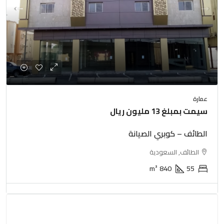
عمارة
سيمت بمبلغ 13 مليون ريال
الطائف – كوبري الصيانة
الطائف, السعودية
m²
840
55