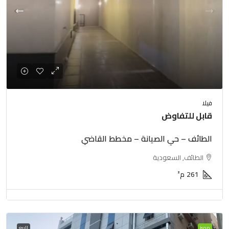
فيلا
قابل للتفاوض
الطائف – حي الصيانة – مخطط القاضي
الطائف, السعودية
261
م²
مميز
للبيع