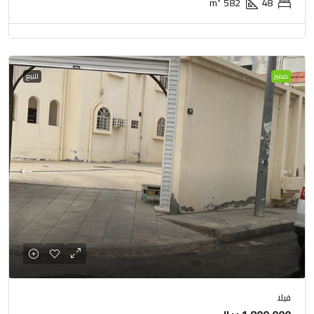
m²
582
48
مميز
للبيع
فيلا