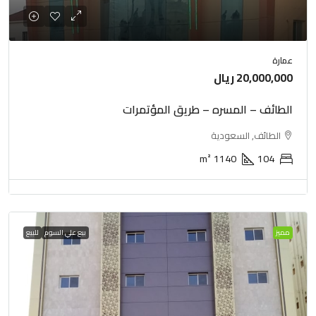
عمارة
20,000,000 ريال
الطائف – المسره – طريق المؤتمرات
الطائف, السعودية
m²
1140
104
مميز
بيع علي السوم
للبيع