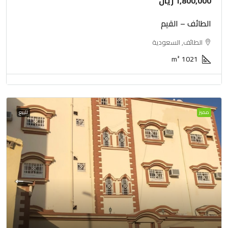
1,800,000 ريال
الطائف – القيم
الطائف, السعودية
m²
1021
مميز
للبيع