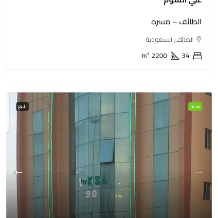
الطائف – مسره
الطائف, السعودية
m²
2200
34
مميز
للبيع