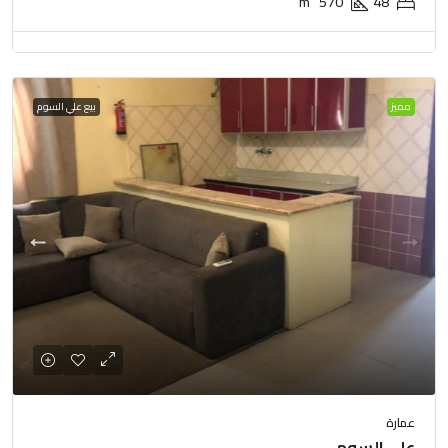
m²
570
48
مميز
بيع علي السوم
عمارة
علي السوم